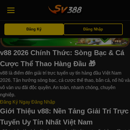
Đăng Ký
Đăng Nhập
v88 2026 Chính Thức: Sòng Bạc & Cá
Cược Thể Thao Hàng Đầu 🎁
v88 là điểm đến giải trí trực tuyến uy tín hàng đầu Việt Nam
2026. Tận hưởng sòng bạc, cá cược thể thao, bắn cá, nổ hũ và
vô vàn ưu đãi độc quyền. An toàn, nhanh chóng, chuyên
nghiệp.
Đăng Ký Ngay
Đăng Nhập
Giới Thiệu v88: Nền Tảng Giải Trí Trực
Tuyến Uy Tín Nhất Việt Nam