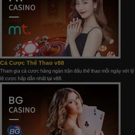
Cá Cược Thể Thao v88
Tham gia cá cược hàng ngàn trận đấu thể thao mỗi ngày với tỷ
lệ cược hấp dẫn nhất tại v88.