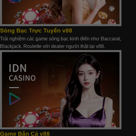
Sòng Bạc Trực Tuyến v88
Trải nghiệm các game sòng bạc kinh điển như Baccarat,
Blackjack, Roulette với dealer người thật tại v88.
Game Bắn Cá v88