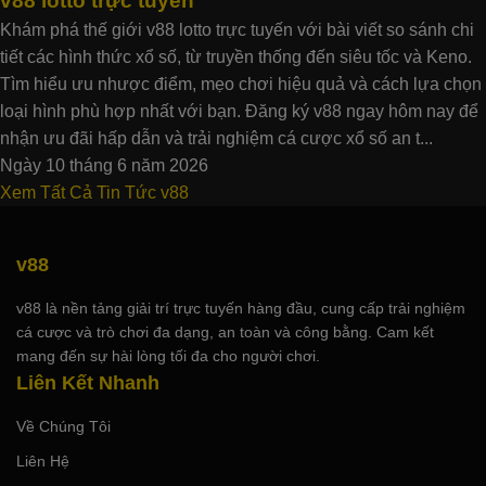
v88 lotto trực tuyến
Khám phá thế giới v88 lotto trực tuyến với bài viết so sánh chi
tiết các hình thức xổ số, từ truyền thống đến siêu tốc và Keno.
Tìm hiểu ưu nhược điểm, mẹo chơi hiệu quả và cách lựa chọn
loại hình phù hợp nhất với bạn. Đăng ký v88 ngay hôm nay để
nhận ưu đãi hấp dẫn và trải nghiệm cá cược xổ số an t...
Ngày 10 tháng 6 năm 2026
Xem Tất Cả Tin Tức v88
v88
v88 là nền tảng giải trí trực tuyến hàng đầu, cung cấp trải nghiệm
cá cược và trò chơi đa dạng, an toàn và công bằng. Cam kết
mang đến sự hài lòng tối đa cho người chơi.
Liên Kết Nhanh
Về Chúng Tôi
Liên Hệ