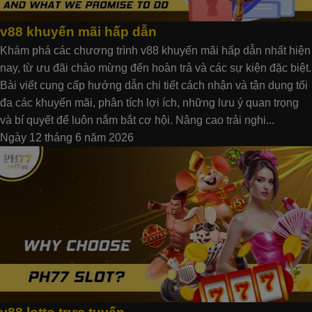
v88 khuyến mãi hấp dẫn
Khám phá các chương trình v88 khuyến mãi hấp dẫn nhất hiện
nay, từ ưu đãi chào mừng đến hoàn trả và các sự kiện đặc biệt.
Bài viết cung cấp hướng dẫn chi tiết cách nhận và tận dụng tối
đa các khuyến mãi, phân tích lợi ích, những lưu ý quan trọng
và bí quyết để luôn nắm bắt cơ hội. Nâng cao trải nghi...
Ngày 12 tháng 6 năm 2026