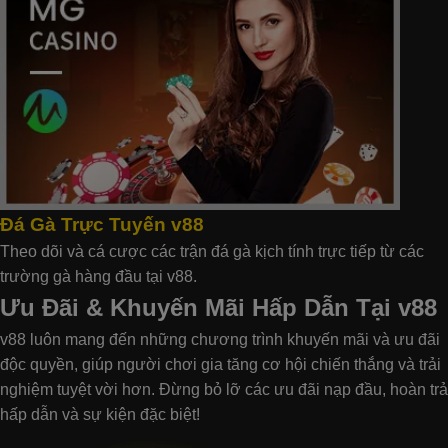
Đá Gà Trực Tuyến v88
Theo dõi và cá cược các trận đá gà kịch tính trực tiếp từ các
trường gà hàng đầu tại v88.
Ưu Đãi & Khuyến Mãi Hấp Dẫn Tại v88
v88 luôn mang đến những chương trình khuyến mãi và ưu đãi
độc quyền, giúp người chơi gia tăng cơ hội chiến thắng và trải
nghiệm tuyệt vời hơn. Đừng bỏ lỡ các ưu đãi nạp đầu, hoàn trả
hấp dẫn và sự kiện đặc biệt!