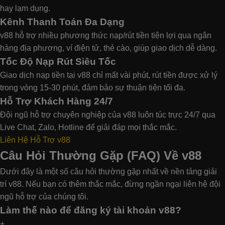
hay lạm dụng.
Kênh Thanh Toán Đa Dạng
v88 hỗ trợ nhiều phương thức nạp/rút tiền tiện lợi qua ngân
hàng địa phương, ví điện tử, thẻ cào, giúp giao dịch dễ dàng.
Tốc Độ Nạp Rút Siêu Tốc
Giao dịch nạp tiền tại v88 chỉ mất vài phút, rút tiền được xử lý
trong vòng 15-30 phút, đảm bảo sự thuận tiện tối đa.
Hỗ Trợ Khách Hàng 24/7
Đội ngũ hỗ trợ chuyên nghiệp của v88 luôn túc trực 24/7 qua
Live Chat, Zalo, Hotline để giải đáp mọi thắc mắc.
Liên Hệ Hỗ Trợ v88
Câu Hỏi Thường Gặp (FAQ) Về v88
Dưới đây là một số câu hỏi thường gặp nhất về nền tảng giải
trí v88. Nếu bạn có thêm thắc mắc, đừng ngần ngại liên hệ đội
ngũ hỗ trợ của chúng tôi.
Làm thế nào để đăng ký tài khoản v88?
+