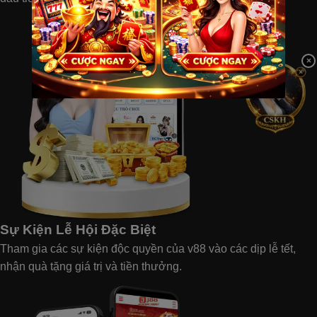
×
Sự Kiện Lễ Hội Đặc Biệt
Tham gia các sự kiện độc quyền của v88 vào các dịp lễ tết,
nhận quà tặng giá trị và tiền thưởng.