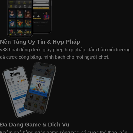
Nền Tảng Uy Tín & Hợp Pháp
v88 hoạt động dưới giấy phép hợp pháp, đảm bảo môi trường
cá cược công bằng, minh bạch cho mọi người chơi.
Đa Dạng Game & Dịch Vụ
Khám phá hàng ngàn game sòng bạc, cá cược thể thao, bắn