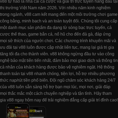
v88 tự hào là nhà cái cá cược và giải trí trực tuyến hàng đầu tại
thị trường Việt Nam năm 2026. Với nhiều năm kinh nghiệm
trong ngành, v88 cam kết mang đến một môi trường chơi game
công bằng, minh bạch và an toàn tuyệt đối. Chúng tôi cung cấp
một danh mục sản phẩm đa dạng từ sòng bạc trực tuyến, cá
cược thể thao, game bắn cá, nổ hũ cho đến đá gà, đáp ứng
mọi sở thích của người chơi. Các chương trình khuyến mãi và
ưu đãi tại v88 luôn được cập nhật liên tục, mang lại giá trị gia
tăng tối đa cho thành viên. v88 không ngừng đầu tư vào công
nghệ bảo mật tiên tiến nhất, đảm bảo mọi giao dịch và thông tin
cá nhân của khách hàng được bảo vệ nghiêm ngặt. Hệ thống
thanh toán tại v88 nhanh chóng, tiện lợi, hỗ trợ nhiều phương
thức nạp/rút tiền phổ biến. Đội ngũ chăm sóc khách hàng 24/7
của v88 luôn sẵn sàng hỗ trợ bạn mọi lúc, mọi nơi, giải đáp
mọi thắc mắc một cách chuyên nghiệp và tận tình. Hãy tham
gia v88 ngay hôm nay để trải nghiệm đẳng cấp giải trí đỉnh cao!