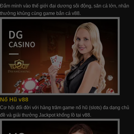
Đắm mình vào thế giới đại dương sôi động, săn cá lớn, nhận
thưởng khủng cùng game bắn cá v88.
Nổ Hũ v88
Cơ hội đổi đời với hàng trăm game nổ hũ (slots) đa dạng chủ
đề và giải thưởng Jackpot khổng lồ tại v88.