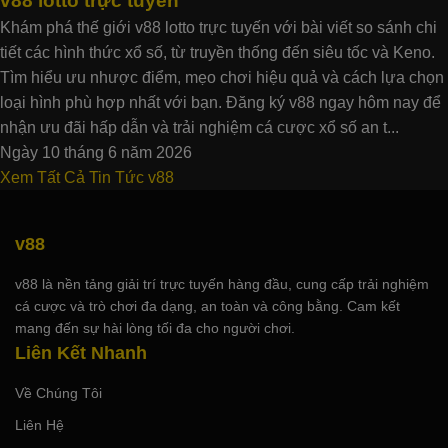
v88 lotto trực tuyến
Khám phá thế giới v88 lotto trực tuyến với bài viết so sánh chi
tiết các hình thức xổ số, từ truyền thống đến siêu tốc và Keno.
Tìm hiểu ưu nhược điểm, mẹo chơi hiệu quả và cách lựa chọn
loại hình phù hợp nhất với bạn. Đăng ký v88 ngay hôm nay để
nhận ưu đãi hấp dẫn và trải nghiệm cá cược xổ số an t...
Ngày 10 tháng 6 năm 2026
Xem Tất Cả Tin Tức v88
v88
v88 là nền tảng giải trí trực tuyến hàng đầu, cung cấp trải nghiệm
cá cược và trò chơi đa dạng, an toàn và công bằng. Cam kết
mang đến sự hài lòng tối đa cho người chơi.
Liên Kết Nhanh
Về Chúng Tôi
Liên Hệ