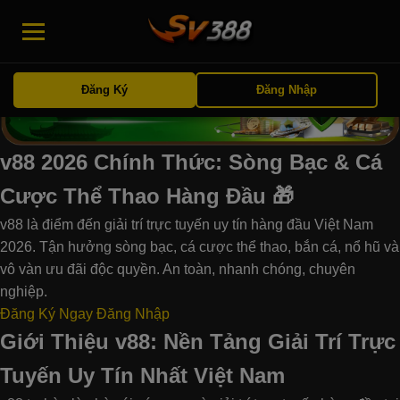
Đăng Ký
Đăng Nhập
v88 2026 Chính Thức: Sòng Bạc & Cá
Cược Thể Thao Hàng Đầu 🎁
v88 là điểm đến giải trí trực tuyến uy tín hàng đầu Việt Nam
2026. Tận hưởng sòng bạc, cá cược thể thao, bắn cá, nổ hũ và
vô vàn ưu đãi độc quyền. An toàn, nhanh chóng, chuyên
nghiệp.
Đăng Ký Ngay
Đăng Nhập
Giới Thiệu v88: Nền Tảng Giải Trí Trực
Tuyến Uy Tín Nhất Việt Nam