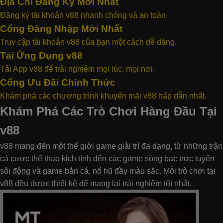
Địa Chỉ Đăng Ký Mới Nhất
Đăng ký tài khoản v88 nhanh chóng và an toàn.
Cổng Đăng Nhập Mới Nhất
Truy cập tài khoản v88 của bạn một cách dễ dàng.
Tải Ứng Dụng v88
Tải App v88 để trải nghiệm mọi lúc, mọi nơi.
Cổng Ưu Đãi Chính Thức
Khám phá các chương trình khuyến mãi v88 hấp dẫn nhất.
Khám Phá Các Trò Chơi Hàng Đầu Tại
v88
v88 mang đến một thế giới game giải trí đa dạng, từ những trận
cá cược thể thao kịch tính đến các game sòng bạc trực tuyến
sôi động và game bắn cá, nổ hũ đầy màu sắc. Mỗi trò chơi tại
v88 đều được thiết kế để mang lại trải nghiệm tốt nhất.