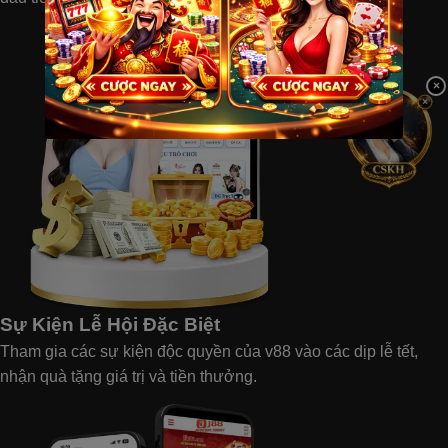
×
Sự Kiện Lễ Hội Đặc Biệt
Tham gia các sự kiện độc quyền của v88 vào các dịp lễ tết,
nhận quà tặng giá trị và tiền thưởng.