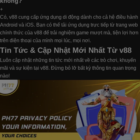
không?
+
Có, v88 cung cấp ứng dụng di động dành cho cả hệ điều hành
Android và iOS. Bạn có thể tải ứng dụng trực tiếp từ trang web
chính thức của v88 để trải nghiệm game mượt mà, tiện lợi hơn
trên điện thoại của mình mọi lúc, mọi nơi.
Tin Tức & Cập Nhật Mới Nhất Từ v88
Luôn cập nhật những tin tức mới nhất về các trò chơi, khuyến
mãi và sự kiện tại v88. Đừng bỏ lỡ bất kỳ thông tin quan trọng
nào!