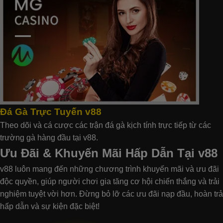
Đá Gà Trực Tuyến v88
Theo dõi và cá cược các trận đá gà kịch tính trực tiếp từ các
trường gà hàng đầu tại v88.
Ưu Đãi & Khuyến Mãi Hấp Dẫn Tại v88
v88 luôn mang đến những chương trình khuyến mãi và ưu đãi
độc quyền, giúp người chơi gia tăng cơ hội chiến thắng và trải
nghiệm tuyệt vời hơn. Đừng bỏ lỡ các ưu đãi nạp đầu, hoàn trả
hấp dẫn và sự kiện đặc biệt!