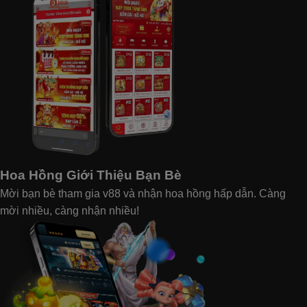
Hoa Hồng Giới Thiệu Bạn Bè
Mời bạn bè tham gia v88 và nhận hoa hồng hấp dẫn. Càng
mời nhiều, càng nhận nhiều!