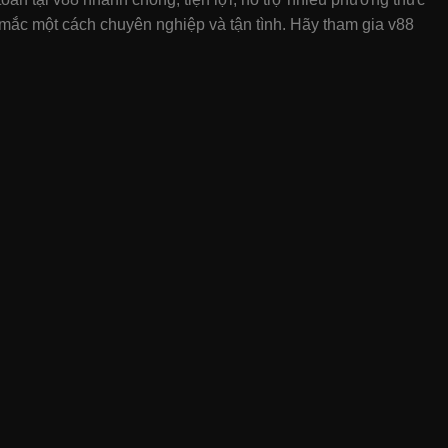
c mắc một cách chuyên nghiệp và tận tình. Hãy tham gia v88