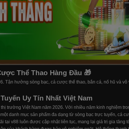
Cược Thể Thao Hàng Đầu 🎁
2026. Tận hưởng sòng bạc, cá cược thể thao, bắn cá, nổ hũ và v
c Tuyến Uy Tín Nhất Việt Nam
 tại thị trường Việt Nam năm 2026. Với nhiều năm kinh nghiệm 
p một danh mục sản phẩm đa dạng từ sòng bạc trực tuyến, cá c
 tại v88 luôn được cập nhật liên tục, mang lại giá trị gia tăng
 nhân của khách hàng được bảo vệ nghiêm ngặt. Hệ thống thanh t