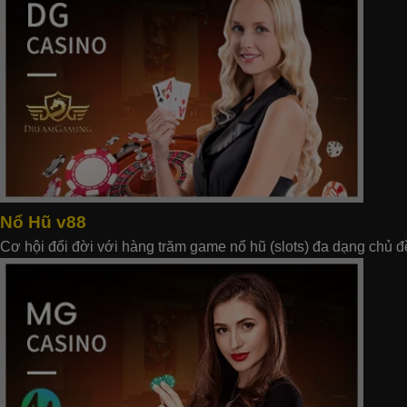
Nổ Hũ v88
Cơ hội đổi đời với hàng trăm game nổ hũ (slots) đa dạng chủ đề