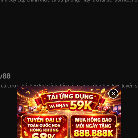
v88
 cá cược thể thao kịch tính đến các game sòng bạc trực tuyến s
×