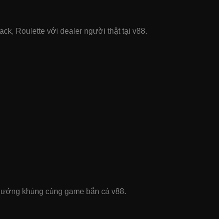
k, Roulette với dealer người thật tại v88.
thưởng khủng cùng game bắn cá v88.