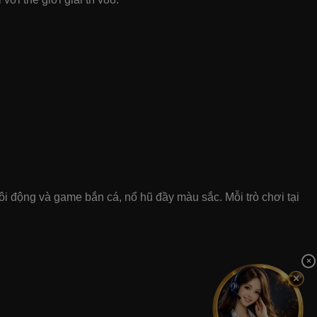
ôi động và game bắn cá, nổ hũ đầy màu sắc. Mỗi trò chơi tại
×