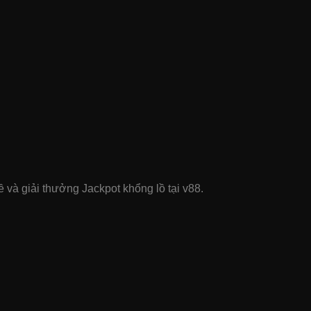
 và giải thưởng Jackpot khổng lồ tại v88.