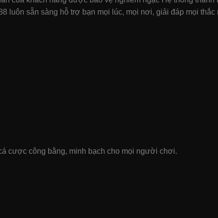
88 luôn sẵn sàng hỗ trợ bạn mọi lúc, mọi nơi, giải đáp mọi thắ
cá cược công bằng, minh bạch cho mọi người chơi.